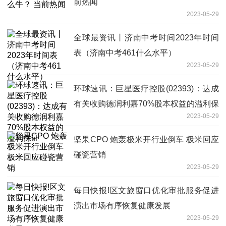
前热闻
2023-05-29
全球最资讯丨济南中考时间2023年时间
表（济南中考461什么水平）
2023-05-29
环球速讯：巨星医疗控股(02393)：达成
有关收购德润利嘉70%股本权益的溢利保
2023-05-29
证
坚果CPO 炮轰极米开行业倒车 极米回应
碰瓷营销
2023-05-29
每日快报!区文旅窗口优化审批服务促进
演出市场有序恢复健康发展
2023-05-29