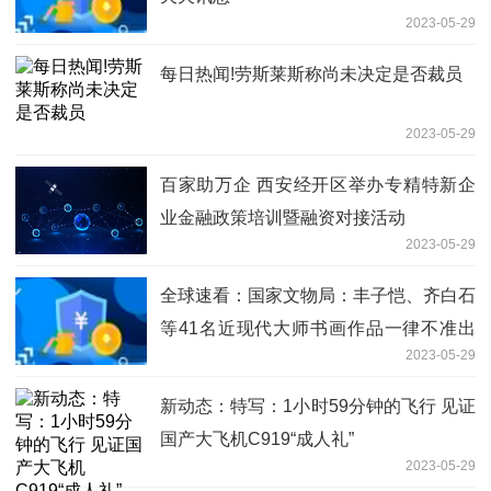
2023-05-29
每日热闻!劳斯莱斯称尚未决定是否裁员
2023-05-29
百家助万企 西安经开区举办专精特新企
业金融政策培训暨融资对接活动
2023-05-29
全球速看：国家文物局：丰子恺、齐白石
等41名近现代大师书画作品一律不准出
2023-05-29
境
新动态：特写：1小时59分钟的飞行 见证
国产大飞机C919“成人礼”
2023-05-29