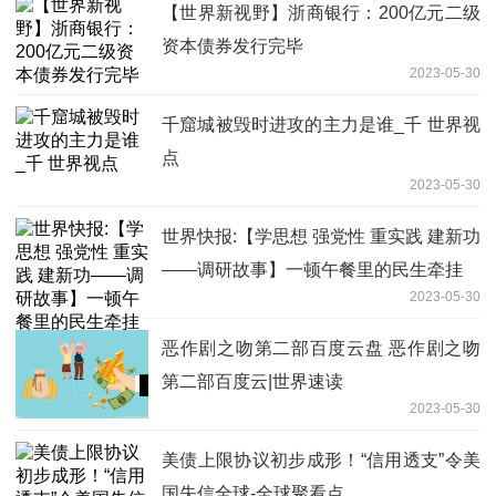
【世界新视野】浙商银行：200亿元二级
资本债券发行完毕
2023-05-30
千窟城被毁时进攻的主力是谁_千 世界视
点
2023-05-30
世界快报:【学思想 强党性 重实践 建新功
——调研故事】一顿午餐里的民生牵挂
2023-05-30
恶作剧之吻第二部百度云盘 恶作剧之吻
第二部百度云|世界速读
2023-05-30
美债上限协议初步成形！“信用透支”令美
国失信全球-全球聚看点