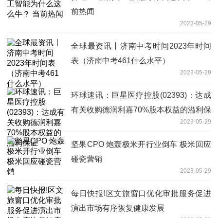
前热闻
2023-05-29
全球最资讯丨济南中考时间2023年时间
表（济南中考461什么水平）
2023-05-29
环球速讯：巨星医疗控股(02393)：达成
有关收购德润利嘉70%股本权益的溢利保
2023-05-29
证
坚果CPO 炮轰极米开行业倒车 极米回应
碰瓷营销
2023-05-29
每日快报!区文旅窗口优化审批服务促进
演出市场有序恢复健康发展