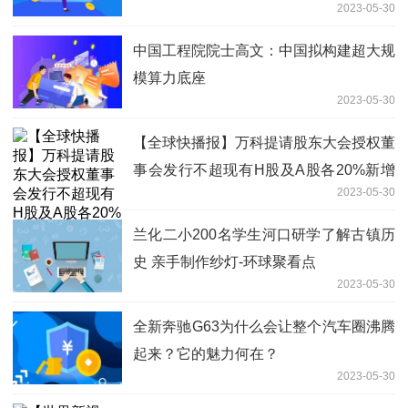
2023-05-30
中国工程院院士高文：中国拟构建超大规
模算力底座
2023-05-30
【全球快播报】万科提请股东大会授权董
事会发行不超现有H股及A股各20%新增
2023-05-30
股份
兰化二小200名学生河口研学了解古镇历
史 亲手制作纱灯-环球聚看点
2023-05-30
全新奔驰G63为什么会让整个汽车圈沸腾
起来？它的魅力何在？
2023-05-30