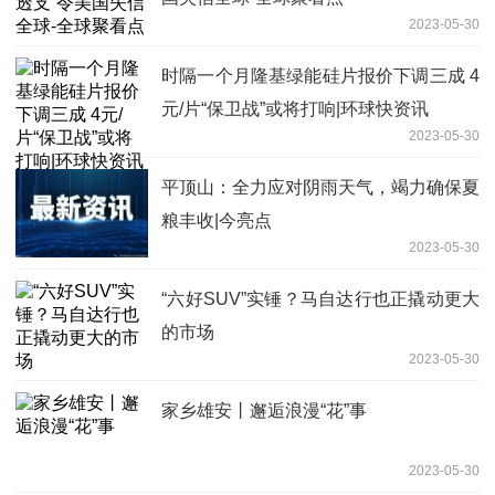
2023-05-30
时隔一个月隆基绿能硅片报价下调三成 4
元/片“保卫战”或将打响|环球快资讯
2023-05-30
平顶山：全力应对阴雨天气，竭力确保夏
粮丰收|今亮点
2023-05-30
“六好SUV”实锤？马自达行也正撬动更大
的市场
2023-05-30
家乡雄安丨邂逅浪漫“花”事
2023-05-30