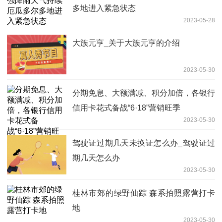
多地进入紧急状态
2023-05-28
大族元亨_关于大族元亨的介绍
2023-05-30
分期免息、大额满减、积分加倍，各银行
信用卡花式备战“6·18”营销旺季
2023-05-30
驾驶证过期几天未换证怎么办_驾驶证过
期几天怎么办
2023-05-30
桂林市郊的绿野仙踪 森系拍照露营打卡
地
2023-05-30