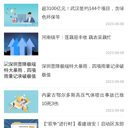
超3100亿元！武汉签约144个项目，含绿
色环保等
2023-09-08
河南镇平：莲藕迎丰收 藕农采藕忙
2023-09-08
深圳普降极端特大暴雨，四项雨量记录破
极值
2023-09-08
内蒙古鄂尔多斯高压气体喷出事故已致
10死3伤
2023-09-08
【“双争”进行时】看建雄安丨启动区东部