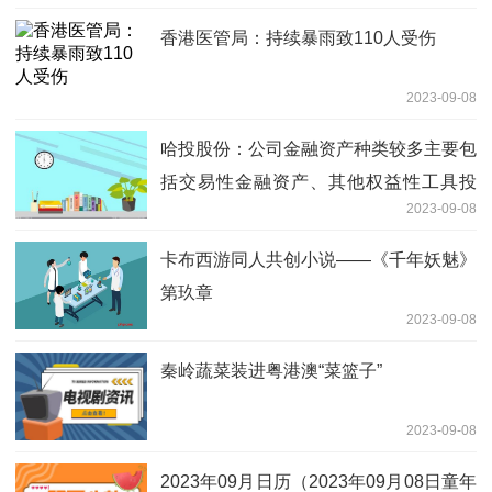
香港医管局：持续暴雨致110人受伤
2023-09-08
哈投股份：公司金融资产种类较多主要包
括交易性金融资产、其他权益性工具投
2023-09-08
资、应收款项、买入返售金融资产、其他
债权投资等
卡布西游同人共创小说——《千年妖魅》
第玖章
2023-09-08
秦岭蔬菜装进粤港澳“菜篮子”
2023-09-08
2023年09月日历（2023年09月08日童年