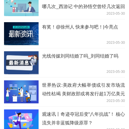
哪几次_西游记 中的孙悟空曾经几次返回
2023-05-30
花果山 都是那几次_要闻速递
有奖！@徐州人 快来参与吧！|今亮点
2023-05-30
光线传媒刘同结婚了吗_刘同结婚了吗
2023-05-30
世界热议:美政府大幅举债或引发市场流
动性枯竭 美财政部或将发行超1万亿美元
2023-05-30
国债
观速讯丨奇迹夺冠后变“八年抗战”！ 核心
流失并非蓝狐降级原罪？