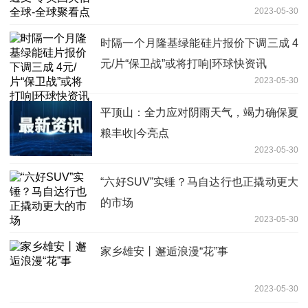
2023-05-30
时隔一个月隆基绿能硅片报价下调三成 4
元/片“保卫战”或将打响|环球快资讯
2023-05-30
平顶山：全力应对阴雨天气，竭力确保夏
粮丰收|今亮点
2023-05-30
“六好SUV”实锤？马自达行也正撬动更大
的市场
2023-05-30
家乡雄安丨邂逅浪漫“花”事
2023-05-30