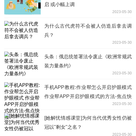
启 或小幅上调
2023-05-30
为什么古代虎符不会被人仿造后拿去调
兵？
2023-05-30
头条：俄总统签署法令废止《欧洲常规武
装力量条约》
2023-05-30
手机APP教程:作业帮怎么开启护眼模式
作业帮APP开启护眼模式的方法-焦点快
2023-05-30
报
[她解忧情感课堂]为何当代优秀女性仍被
冠以"剩女"之名？
2023-05-30