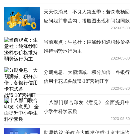
天天快消息！不良人第五季：若森老杨回
应阿姐并非萤勾，捂脸图出现和阿姐同款
2023-05-30
发型红眼角色
当前观点：生意社：纯涤纱和涤棉纱价格
维持弱势运行为主
2023-05-30
分期免息、大额满减、积分加倍，各银行
信用卡花式备战“6·18”营销旺季
2023-05-30
十八部门联合印发《意见》 全面提升中
小学生科学素质
2023-05-30
世界热议:美政府大幅举债或引发市场流