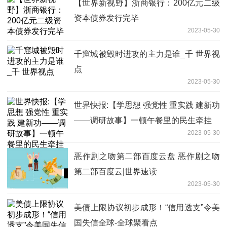
【世界新视野】浙商银行：200亿元二级
资本债券发行完毕
2023-05-30
千窟城被毁时进攻的主力是谁_千 世界视
点
2023-05-30
世界快报:【学思想 强党性 重实践 建新功
——调研故事】一顿午餐里的民生牵挂
2023-05-30
恶作剧之吻第二部百度云盘 恶作剧之吻
第二部百度云|世界速读
2023-05-30
美债上限协议初步成形！“信用透支”令美
国失信全球-全球聚看点