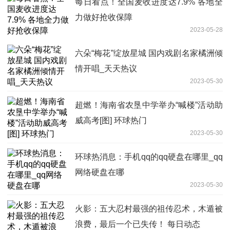
每日看点！全国麦收进度达7.9% 各地全
力做好抢收保障
2023-05-28
六朵“梅花”绽放星城 国内戏剧名家橘洲倾
情开唱_天天热议
2023-05-30
超燃！海南省农垦中学举办“喊楼”活动助
威高考[图] 环球热门
2023-05-30
环球热消息：手机qq的qq硬盘在哪里_qq
网络硬盘在哪
2023-05-30
火影：五大忍村最强的祖传忍术，木遁被
浪费，最后一个已失传！ 每日动态