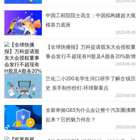
2023-05-30
中国工程院院士高文：中国拟构建超大规
模算力底座
2023-05-30
【全球快播报】万科提请股东大会授权董
事会发行不超现有H股及A股各20%新增
2023-05-30
股份
兰化二小200名学生河口研学了解古镇历
史 亲手制作纱灯-环球聚看点
2023-05-30
全新奔驰G63为什么会让整个汽车圈沸腾
起来？它的魅力何在？
2023-05-30